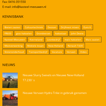
Fax: 0416-351550
E-mail: info@kasteel-meeuwen.nl
KENNISBANK
Bieten zaaien
Cultuurtechniek
Doosan
Drijfmest mixen
Euro 6
FR600
gras hakselen
Grondverzet
hakselaar
John Deere
Kasteel-Meeuwen
Kverneland
Loonbedrijf
mais hakselen
Mais zaaien
Mestverwerking
Mobiele kraan
New-Holland
Renault T430
Slotenonderhoud
Transportbedrijf
Vacature
Vervaet
Video
NIEUWS
Nieuwe Slurry Swivels en Nieuwe New-Holland
T7.230`s
Nieuwe Vervaet Hydro Trike in gebruik genomen