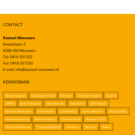
CONTACT
Kasteel-Meeuwen
Kasteellaan 3
4268 GM Meeuwen
Tel: 0416-351322
Fax: 0416-351550
E-mail: info@kasteel-meeuwen.nl
KENNISBANK
Bieten zaaien
Cultuurtechniek
Doosan
Drijfmest mixen
Euro 6
FR600
gras hakselen
Grondverzet
hakselaar
John Deere
Kasteel-Meeuwen
Kverneland
Loonbedrijf
mais hakselen
Mais zaaien
Mestverwerking
Mobiele kraan
New-Holland
Renault T430
Slotenonderhoud
Transportbedrijf
Vacature
Vervaet
Video