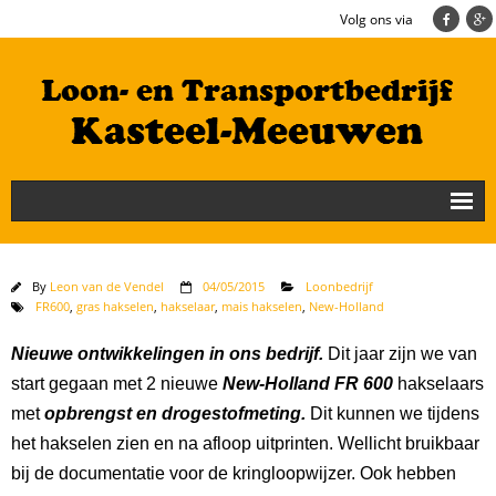
Volg ons via
Nieuws
Loonbedrijf
By
Leon van de Vendel
04/05/2015
Loonbedrijf
FR600
,
gras hakselen
,
hakselaar
,
mais hakselen
,
New-Holland
Transportbedrijf
Nieuwe ontwikkelingen in ons bedrijf.
Dit jaar zijn we van
Cultuurtechniek/Grondwerk
start gegaan met 2 nieuwe
New-Holland FR 600
hakselaars
met
opbrengst en drogestofmeting.
Dit kunnen we tijdens
Geschiedenis
het hakselen zien en na afloop uitprinten. Wellicht bruikbaar
Te koop
bij de documentatie voor de kringloopwijzer. Ook hebben