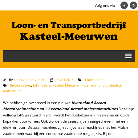
Volg ons via
Nieuws
Loonbedrijf
By
Leon van de Vendel
31/03/2015
Loonbedrijf
Bieten zaaien
,
John Deere
,
Kasteel-Meeuwen
,
Kverneland
,
Loonbedrijf
,
Mais zaaien
Transportbedrijf
We hebben geïnvesteerd in een nieuwe
Kverneland Accord
Cultuurtechniek/Grondwerk
bietenzaaimachine en 2 Kverneland Accord maiszaaimachines.
Deze zijn
volledig GPS gestuurd, hierbij wordt het dubbelzaaien in een spie en op de
Geschiedenis
kopakker voorkomen. Ook worden de zaaischijven aangedreven met een
elektromotor. De zaaimachines zijn schijvenzaaimachines met het Mulch
Te koop
zaaielement waarbij een constante zaaidiepte mogelijk is. Bij de