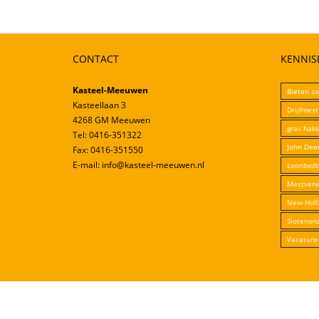
CONTACT
KENNIS
Kasteel-Meeuwen
Bieten z
Kasteellaan 3
Drijfmes
4268 GM Meeuwen
gras hak
Tel: 0416-351322
John Dee
Fax: 0416-351550
E-mail: info@kasteel-meeuwen.nl
Loonbedri
Mestverw
New-Hol
Slotenon
Vacature