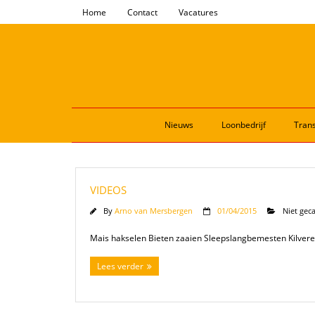
Home
Contact
Vacatures
Nieuws
Loonbedrijf
Trans
VIDEOS
By
Arno van Mersbergen
01/04/2015
Niet gec
Mais hakselen Bieten zaaien Sleepslangbemesten Kilver
Lees verder