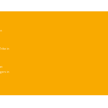
en
rike in
et
gers in