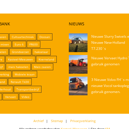
BANK
NIEUWS
Nieuwe Slurry Swivels 
aaien
Cultuurtechniek
Doosan
Nieuwe New-Holland
t mixen
Euro 6
FR600
T7.230`s
selen
Grondverzet
hakselaar
Nieuwe Vervaet Hydro T
re
Kasteel-Meeuwen
Kverneland
gebruik genomen
jf
mais hakselen
Mais zaaien
erking
Mobiele kraan
3 Nieuwe Volvo FH`s m
land
Renault T430
nieuwe Vocol tankopleg
derhoud
Transportbedrijf
gebruik genomen.
Vervaet
Video
Archief
Sitemap
Privacyverklaring
Alle rechten voorbehouden
Kasteel-Meeuwen
| Site door
KM