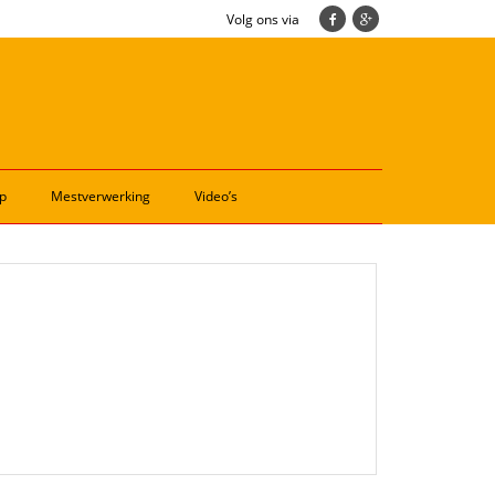
Volg ons via
p
Mestverwerking
Video’s