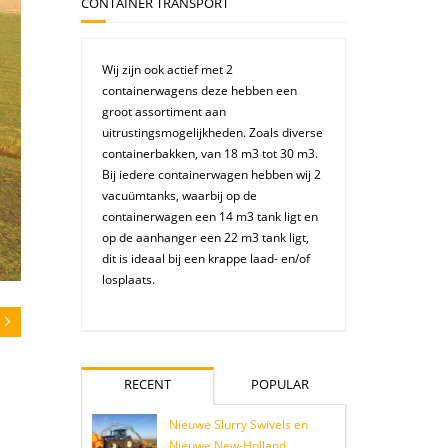
CONTAINER TRANSPORT
Wij zijn ook actief met 2
containerwagens deze hebben een
groot assortiment aan
uitrustingsmogelijkheden. Zoals diverse
containerbakken, van 18 m3 tot 30 m3.
Bij iedere containerwagen hebben wij 2
vacuümtanks, waarbij op de
containerwagen een 14 m3 tank ligt en
op de aanhanger een 22 m3 tank ligt,
dit is ideaal bij een krappe laad- en/of
losplaats.
RECENT
POPULAR
Nieuwe Slurry Swivels en
Nieuwe New-Holland