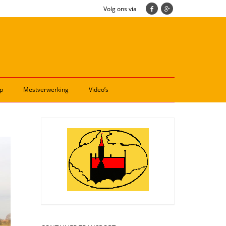
Volg ons via
p
Mestverwerking
Video’s