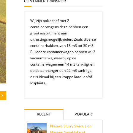
CONTAINER TRANSPORT
Wij zijn ook actief met 2
containerwagens deze hebben een
groot assortiment aan
uitrustingsmogelijkheden. Zoals diverse
containerbakken, van 18 m3 tot 30 m3.
Bij iedere containerwagen hebben wij 2
vacuümtanks, waarbij op de
containerwagen een 14 m3 tank ligt en
op de aanhanger een 22 m3 tank ligt,
dit is ideaal bij een krappe laad- en/of
losplaats.
RECENT
POPULAR
Nieuwe Slurry Swivels en
Nieuwe New-Holland