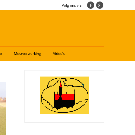
Volg ons via
p
Mestverwerking
Video’s