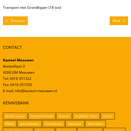
Mestverwerking
Transport met Grondkipper (18 ton)
Video’s
Previous
Next
CONTACT
Kasteel-Meeuwen
Kasteellaan 3
4268 GM Meeuwen
Tel: 0416-351322
Fax: 0416-351550
E-mail: info@kasteel-meeuwen.nl
KENNISBANK
Bieten zaaien
Cultuurtechniek
Doosan
Drijfmest mixen
Euro 6
FR600
gras hakselen
Grondverzet
hakselaar
John Deere