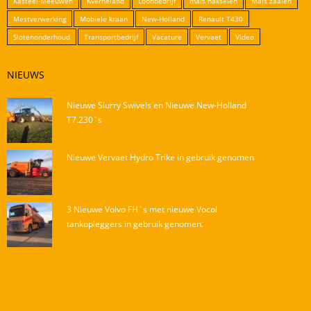
Kasteel-Meeuwen
Kverneland
Loonbedrijf
mais hakselen
Mais zaaien
Mestverwerking
Mobiele kraan
New-Holland
Renault T430
Slotenonderhoud
Transportbedrijf
Vacature
Vervaet
Video
NIEUWS
Nieuwe Slurry Swivels en Nieuwe New-Holland
T7.230`s
Nieuwe Vervaet Hydro Trike in gebruik genomen
3 Nieuwe Volvo FH`s met nieuwe Vocol
tankopleggers in gebruik genomen.