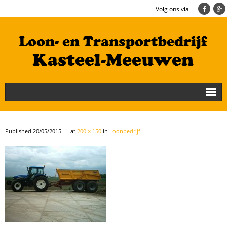
Volg ons via
Nieuws
Loonbedrijf
Published
20/05/2015
at
200 × 150
in
Loonbedrijf
Transportbedrijf
Cultuurtechniek/Grondwerk
Geschiedenis
Te koop