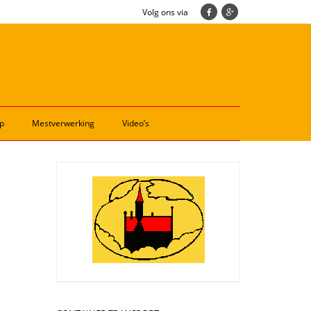
Volg ons via
p
Mestverwerking
Video’s