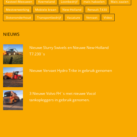
Kasteel-Meeuwen
Kverneland
Loonbedrijf
mais hakselen
Mais zaaien
Mestverwerking
Mobiele kraan
New-Holland
Renault T430
Slotenonderhoud
Transportbedrijf
Vacature
Vervaet
Video
NIEUWS
Nieuwe Slurry Swivels en Nieuwe New-Holland
T7.230`s
Nieuwe Vervaet Hydro Trike in gebruik genomen
3 Nieuwe Volvo FH`s met nieuwe Vocol
tankopleggers in gebruik genomen.