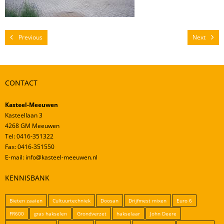
Mestverwerking
Video’s
Previous
Next
CONTACT
Kasteel-Meeuwen
Kasteellaan 3
4268 GM Meeuwen
Tel: 0416-351322
Fax: 0416-351550
E-mail: info@kasteel-meeuwen.nl
KENNISBANK
Bieten zaaien
Cultuurtechniek
Doosan
Drijfmest mixen
Euro 6
FR600
gras hakselen
Grondverzet
hakselaar
John Deere