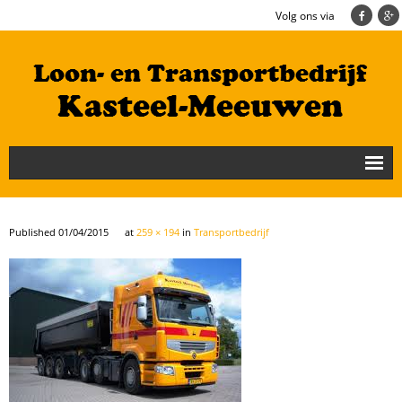
Volg ons via
Nieuws
Loonbedrijf
Published
01/04/2015
at
259 × 194
in
Transportbedrijf
Transportbedrijf
Cultuurtechniek/Grondwerk
Geschiedenis
Te koop