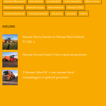
Kasteel-Meeuwen
Kverneland
Loonbedrijf
mais hakselen
Mais zaaien
Mestverwerking
Mobiele kraan
New-Holland
Renault T430
Slotenonderhoud
Transportbedrijf
Vacature
Vervaet
Video
NIEUWS
Nieuwe Slurry Swivels en Nieuwe New-Holland
T7.230`s
Nieuwe Vervaet Hydro Trike in gebruik genomen
3 Nieuwe Volvo FH`s met nieuwe Vocol
tankopleggers in gebruik genomen.