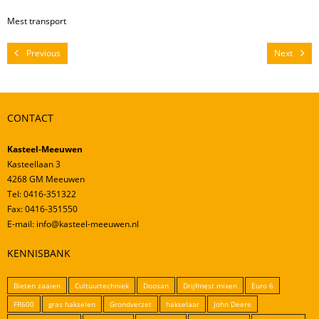
Mestverwerking
Mest transport
Video’s
Previous
Next
CONTACT
Kasteel-Meeuwen
Kasteellaan 3
4268 GM Meeuwen
Tel: 0416-351322
Fax: 0416-351550
E-mail: info@kasteel-meeuwen.nl
KENNISBANK
Bieten zaaien
Cultuurtechniek
Doosan
Drijfmest mixen
Euro 6
FR600
gras hakselen
Grondverzet
hakselaar
John Deere