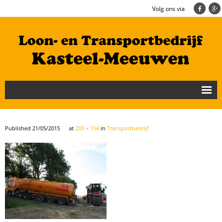
Volg ons via
Nieuws
Loonbedrijf
Published
21/05/2015
at
205 × 154
in
Transportbedrijf
Transportbedrijf
Cultuurtechniek/Grondwerk
Geschiedenis
Te koop