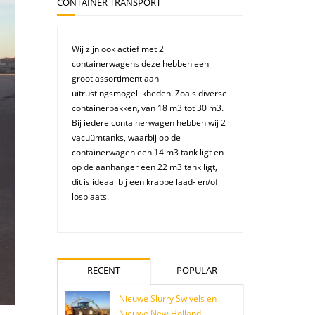
CONTAINER TRANSPORT
Wij zijn ook actief met 2
containerwagens deze hebben een
groot assortiment aan
uitrustingsmogelijkheden. Zoals diverse
containerbakken, van 18 m3 tot 30 m3.
Bij iedere containerwagen hebben wij 2
vacuümtanks, waarbij op de
containerwagen een 14 m3 tank ligt en
op de aanhanger een 22 m3 tank ligt,
dit is ideaal bij een krappe laad- en/of
losplaats.
RECENT
POPULAR
Nieuwe Slurry Swivels en
Nieuwe New-Holland