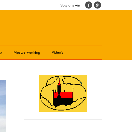
Volg ons via
p
Mestverwerking
Video’s