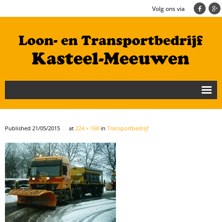
Volg ons via
Nieuws
Loonbedrijf
Published
21/05/2015
at
224 × 168
in
Transportbedrijf
Transportbedrijf
Cultuurtechniek/Grondwerk
Geschiedenis
Te koop