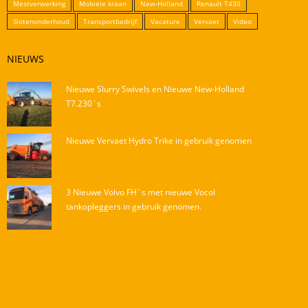
Mestverwerking
Mobiele kraan
New-Holland
Renault T430
Slotenonderhoud
Transportbedrijf
Vacature
Vervaet
Video
NIEUWS
Nieuwe Slurry Swivels en Nieuwe New-Holland
T7.230`s
Nieuwe Vervaet Hydro Trike in gebruik genomen
3 Nieuwe Volvo FH`s met nieuwe Vocol
tankopleggers in gebruik genomen.