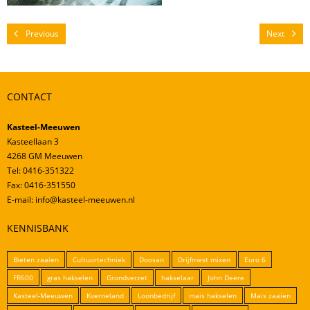
Mestverwerking
Video’s
Previous
Next
CONTACT
Kasteel-Meeuwen
Kasteellaan 3
4268 GM Meeuwen
Tel: 0416-351322
Fax: 0416-351550
E-mail: info@kasteel-meeuwen.nl
KENNISBANK
Bieten zaaien
Cultuurtechniek
Doosan
Drijfmest mixen
Euro 6
FR600
gras hakselen
Grondverzet
hakselaar
John Deere
Kasteel-Meeuwen
Kverneland
Loonbedrijf
mais hakselen
Mais zaaien