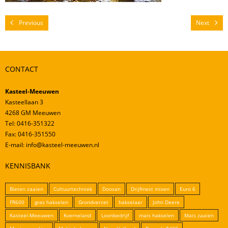
Mestverwerking
Video’s
Previous
Next
CONTACT
Kasteel-Meeuwen
Kasteellaan 3
4268 GM Meeuwen
Tel: 0416-351322
Fax: 0416-351550
E-mail: info@kasteel-meeuwen.nl
KENNISBANK
Bieten zaaien
Cultuurtechniek
Doosan
Drijfmest mixen
Euro 6
FR600
gras hakselen
Grondverzet
hakselaar
John Deere
Kasteel-Meeuwen
Kverneland
Loonbedrijf
mais hakselen
Mais zaaien