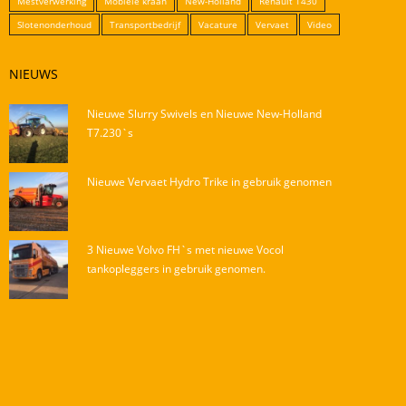
Mestverwerking
Mobiele kraan
New-Holland
Renault T430
Slotenonderhoud
Transportbedrijf
Vacature
Vervaet
Video
NIEUWS
Nieuwe Slurry Swivels en Nieuwe New-Holland
T7.230`s
Nieuwe Vervaet Hydro Trike in gebruik genomen
3 Nieuwe Volvo FH`s met nieuwe Vocol
tankopleggers in gebruik genomen.