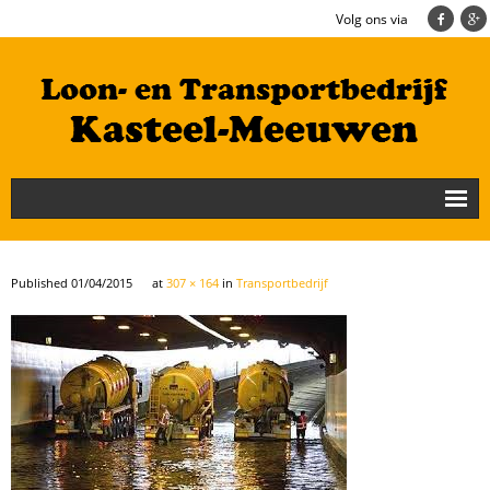
Volg ons via
Nieuws
Loonbedrijf
Published
01/04/2015
at
307 × 164
in
Transportbedrijf
Transportbedrijf
Cultuurtechniek/Grondwerk
Geschiedenis
Te koop