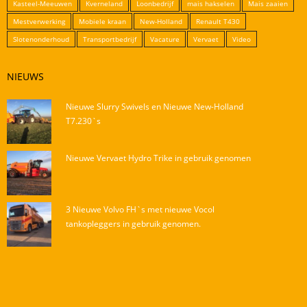
Kasteel-Meeuwen
Kverneland
Loonbedrijf
mais hakselen
Mais zaaien
Mestverwerking
Mobiele kraan
New-Holland
Renault T430
Slotenonderhoud
Transportbedrijf
Vacature
Vervaet
Video
NIEUWS
Nieuwe Slurry Swivels en Nieuwe New-Holland
T7.230`s
Nieuwe Vervaet Hydro Trike in gebruik genomen
3 Nieuwe Volvo FH`s met nieuwe Vocol
tankopleggers in gebruik genomen.