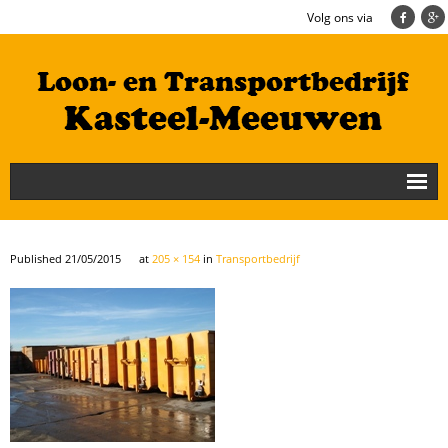
Volg ons via
Nieuws
Loonbedrijf
Published
21/05/2015
at
205 × 154
in
Transportbedrijf
Transportbedrijf
Cultuurtechniek/Grondwerk
Geschiedenis
Te koop