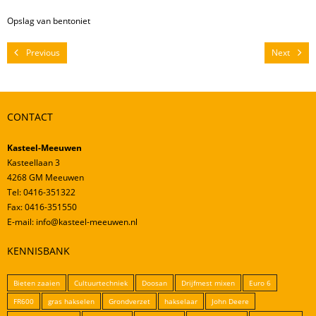
Mestverwerking
Opslag van bentoniet
Video’s
Previous
Next
CONTACT
Kasteel-Meeuwen
Kasteellaan 3
4268 GM Meeuwen
Tel: 0416-351322
Fax: 0416-351550
E-mail: info@kasteel-meeuwen.nl
KENNISBANK
Bieten zaaien
Cultuurtechniek
Doosan
Drijfmest mixen
Euro 6
FR600
gras hakselen
Grondverzet
hakselaar
John Deere