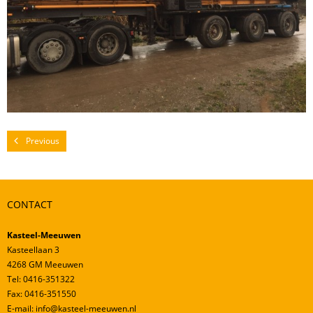
Mestverwerking
Video’s
Previous
CONTACT
Kasteel-Meeuwen
Kasteellaan 3
4268 GM Meeuwen
Tel: 0416-351322
Fax: 0416-351550
E-mail: info@kasteel-meeuwen.nl