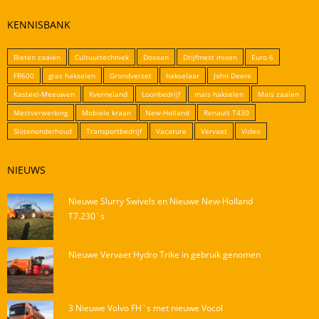
KENNISBANK
Bieten zaaien
Cultuurtechniek
Doosan
Drijfmest mixen
Euro 6
FR600
gras hakselen
Grondverzet
hakselaar
John Deere
Kasteel-Meeuwen
Kverneland
Loonbedrijf
mais hakselen
Mais zaaien
Mestverwerking
Mobiele kraan
New-Holland
Renault T430
Slotenonderhoud
Transportbedrijf
Vacature
Vervaet
Video
NIEUWS
Nieuwe Slurry Swivels en Nieuwe New-Holland
T7.230`s
Nieuwe Vervaet Hydro Trike in gebruik genomen
3 Nieuwe Volvo FH`s met nieuwe Vocol