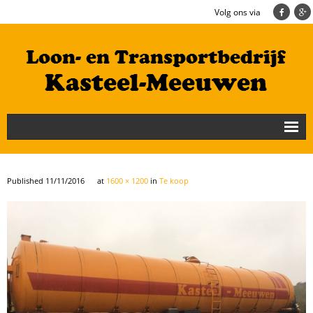
Volg ons via
Nieuws
Loonbedrijf
Published
11/11/2016
at
1600 × 1200
in
Te koop
Transportbedrijf
Cultuurtechniek/Grondwerk
Geschiedenis
Te koop