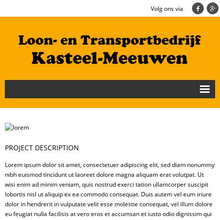
Volg ons via
Nieuws
Loonbedrijf
Transportbedrijf
PROJECT DESCRIPTION
Lorem ipsum dolor sit amet, consectetuer adipiscing elit, sed diam nonummy
Cultuurtechniek/Grondwerk
nibh euismod tincidunt ut laoreet dolore magna aliquam erat volutpat. Ut
Geschiedenis
wisi enim ad minim veniam, quis nostrud exerci tation ullamcorper suscipit
lobortis nisl ut aliquip ex ea commodo consequat. Duis autem vel eum iriure
Te koop
dolor in hendrerit in vulputate velit esse molestie consequat, vel illum dolore
eu feugiat nulla facilisis at vero eros et accumsan et iusto odio dignissim qui