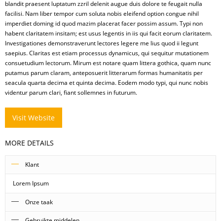
Mestverwerking
blandit praesent luptatum zzril delenit augue duis dolore te feugait nulla
facilisi. Nam liber tempor cum soluta nobis eleifend option congue nihil
Video’s
imperdiet doming id quod mazim placerat facer possim assum. Typi non
habent claritatem insitam; est usus legentis in iis qui facit eorum claritatem.
Investigationes demonstraverunt lectores legere me lius quod ii legunt
saepius. Claritas est etiam processus dynamicus, qui sequitur mutationem
consuetudium lectorum. Mirum est notare quam littera gothica, quam nunc
putamus parum claram, anteposuerit litterarum formas humanitatis per
seacula quarta decima et quinta decima. Eodem modo typi, qui nunc nobis
videntur parum clari, fiant sollemnes in futurum.
Visit Website
MORE DETAILS
Klant
Lorem Ipsum
Onze taak
Gebruikte middelen
Lorem ipsum dolor sit amet, consectetuer adipiscing elit, sed diam