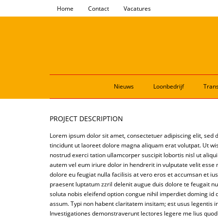
Home
Contact
Vacatures
Nieuws
Loonbedrijf
Trans
PROJECT DESCRIPTION
Lorem ipsum dolor sit amet, consectetuer adipiscing elit, s
tincidunt ut laoreet dolore magna aliquam erat volutpat. Ut w
nostrud exerci tation ullamcorper suscipit lobortis nisl ut al
autem vel eum iriure dolor in hendrerit in vulputate velit esse
dolore eu feugiat nulla facilisis at vero eros et accumsan et iu
praesent luptatum zzril delenit augue duis dolore te feugait nu
soluta nobis eleifend option congue nihil imperdiet doming i
assum. Typi non habent claritatem insitam; est usus legentis in 
Investigationes demonstraverunt lectores legere me lius quod i