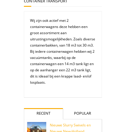
CONTAINER TRANSPORT
,
Wij zijn ook actief met 2
containerwagens deze hebben een
groot assortiment aan
uitrustingsmogelijkheden. Zoals diverse
,
containerbakken, van 18 m3 tot 30 m3.
Bij iedere containerwagen hebben wij 2
vacuümtanks, waarbij op de
t
containerwagen een 14 m3 tank ligt en
op de aanhanger een 22 m3 tank ligt,
l
dit is ideaal bij een krappe laad- en/of
losplaats.
RECENT
POPULAR
Nieuwe Slurry Swivels en
Nieuwe New-Holland