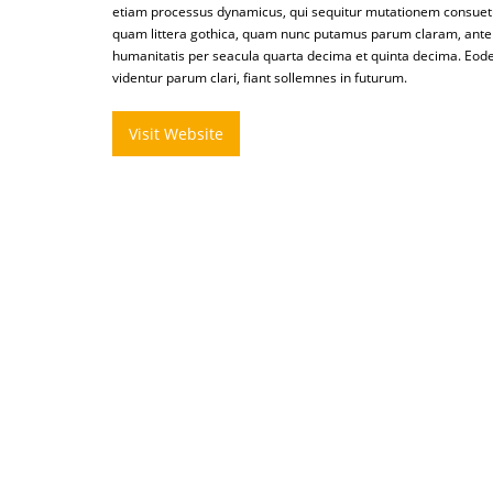
etiam processus dynamicus, qui sequitur mutationem consuet
quam littera gothica, quam nunc putamus parum claram, ante
humanitatis per seacula quarta decima et quinta decima. Eod
videntur parum clari, fiant sollemnes in futurum.
Visit Website