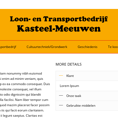
portbedrijf
Cultuurtechniek/Grondwerk
Geschiedenis
Te koo
MORE DETAILS
ed diam nonummy nibh euismod
Klant
isi enim ad minim veniam, quis
iquip ex ea commodo consequat. Duis
Lorem Ipsum
 molestie consequat, vel illum
sto odio dignissim qui blandit
Onze taak
lla facilisi. Nam liber tempor cum
d quod mazim placerat facer possim
Gebruikte middelen
Lorem ipsum dolor sit amet,
iis qui facit eorum claritatem.
consectetuer adipiscing elit, sed diam
i legunt saepius. Claritas est
Lorem, Ipsum, Demo
nonummy nibh euismod tincidunt ut