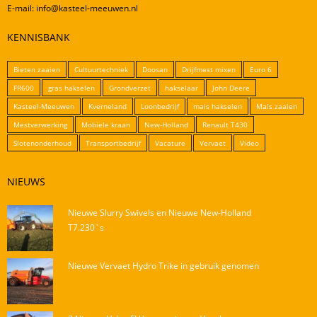
E-mail: info@kasteel-meeuwen.nl
KENNISBANK
Bieten zaaien
Cultuurtechniek
Doosan
Drijfmest mixen
Euro 6
FR600
gras hakselen
Grondverzet
hakselaar
John Deere
Kasteel-Meeuwen
Kverneland
Loonbedrijf
mais hakselen
Mais zaaien
Mestverwerking
Mobiele kraan
New-Holland
Renault T430
Slotenonderhoud
Transportbedrijf
Vacature
Vervaet
Video
NIEUWS
Nieuwe Slurry Swivels en Nieuwe New-Holland
T7.230`s
Nieuwe Vervaet Hydro Trike in gebruik genomen