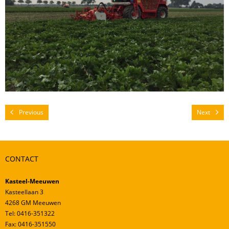
Mestverwerking
Video’s
Previous
Next
CONTACT
Kasteel-Meeuwen
Kasteellaan 3
4268 GM Meeuwen
Tel: 0416-351322
Fax: 0416-351550