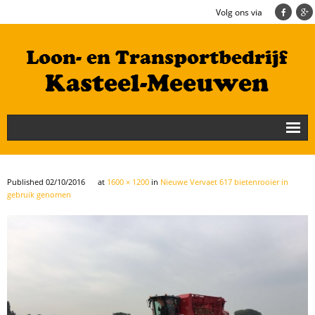
Volg ons via
Nieuws
Loonbedrijf
Published
02/10/2016
at
1600 × 1200
in
Nieuwe Vervaet 617 bietenrooier in
gebruik genomen
Transportbedrijf
Cultuurtechniek/Grondwerk
Geschiedenis
Te koop