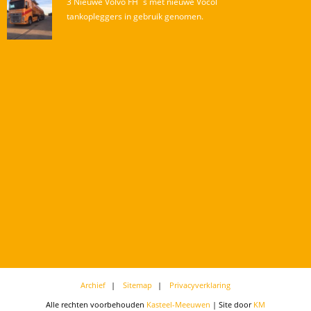
3 Nieuwe Volvo FH`s met nieuwe Vocol
tankopleggers in gebruik genomen.
Archief
Sitemap
Privacyverklaring
Alle rechten voorbehouden
Kasteel-Meeuwen
| Site door
KM