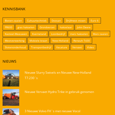
KENNISBANK
Bieten zaaien
Cultuurtechniek
Doosan
Drijfmest mixen
Euro 6
FR600
gras hakselen
Grondverzet
hakselaar
John Deere
Kasteel-Meeuwen
Kverneland
Loonbedrijf
mais hakselen
Mais zaaien
Mestverwerking
Mobiele kraan
New-Holland
Renault T430
Slotenonderhoud
Transportbedrijf
Vacature
Vervaet
Video
NIEUWS
Nieuwe Slurry Swivels en Nieuwe New-Holland
T7.230`s
Nieuwe Vervaet Hydro Trike in gebruik genomen
3 Nieuwe Volvo FH`s met nieuwe Vocol