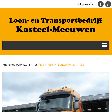
Volg ons via
Nieuws
Loonbedrijf
Published
02/04/2015
at
1408 × 1056
in
Nieuwe Renault T430
Transportbedrijf
Cultuurtechniek/Grondwerk
Geschiedenis
Te koop