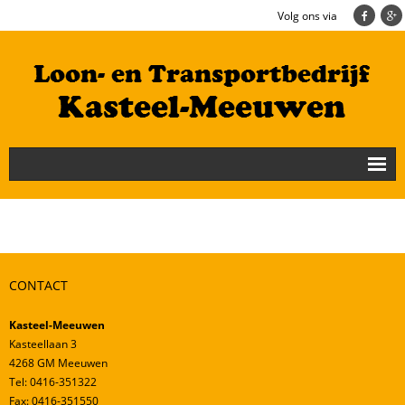
Volg ons via
Nieuws
Loonbedrijf
Transportbedrijf
CONTACT
Cultuurtechniek/Grondwerk
Kasteel-Meeuwen
Geschiedenis
Kasteellaan 3
4268 GM Meeuwen
Te koop
Tel: 0416-351322
Fax: 0416-351550