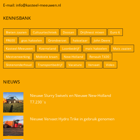
Mestverwerking
E-mail: info@kasteel-meeuwen.nl
Video’s
KENNISBANK
Bieten zaaien
Cultuurtechniek
Doosan
Drijfmest mixen
Euro 6
FR600
gras hakselen
Grondverzet
hakselaar
John Deere
Kasteel-Meeuwen
Kverneland
Loonbedrijf
mais hakselen
Mais zaaien
Mestverwerking
Mobiele kraan
New-Holland
Renault T430
Slotenonderhoud
Transportbedrijf
Vacature
Vervaet
Video
NIEUWS
Nieuwe Slurry Swivels en Nieuwe New-Holland
T7.230`s
Nieuwe Vervaet Hydro Trike in gebruik genomen