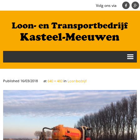
Volg ons via
Nieuws
Loonbedrijf
Published
16/03/2018
at
640 × 480
in
Loonbedrijf
Transportbedrijf
Cultuurtechniek/Grondwerk
Geschiedenis
Te koop