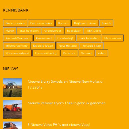
KENNISBANK
Bieten zaaien
Cultuurtechniek
Doosan
Drijfmest mixen
Euro 6
FR600
gras hakselen
Grondverzet
hakselaar
John Deere
Kasteel-Meeuwen
Kverneland
Loonbedrijf
mais hakselen
Mais zaaien
Mestverwerking
Mobiele kraan
New-Holland
Renault T430
Slotenonderhoud
Transportbedrijf
Vacature
Vervaet
Video
NIEUWS
Nieuwe Slurry Swivels en Nieuwe New-Holland
T7.230`s
Nieuwe Vervaet Hydro Trike in gebruik genomen
3 Nieuwe Volvo FH`s met nieuwe Vocol