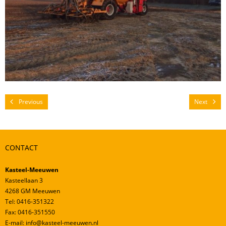
Mestverwerking
Video’s
Previous
Next
CONTACT
Kasteel-Meeuwen
Kasteellaan 3
4268 GM Meeuwen
Tel: 0416-351322
Fax: 0416-351550
E-mail: info@kasteel-meeuwen.nl