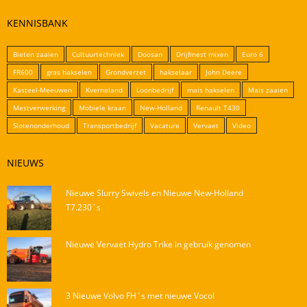
KENNISBANK
Bieten zaaien
Cultuurtechniek
Doosan
Drijfmest mixen
Euro 6
FR600
gras hakselen
Grondverzet
hakselaar
John Deere
Kasteel-Meeuwen
Kverneland
Loonbedrijf
mais hakselen
Mais zaaien
Mestverwerking
Mobiele kraan
New-Holland
Renault T430
Slotenonderhoud
Transportbedrijf
Vacature
Vervaet
Video
NIEUWS
Nieuwe Slurry Swivels en Nieuwe New-Holland
T7.230`s
Nieuwe Vervaet Hydro Trike in gebruik genomen
3 Nieuwe Volvo FH`s met nieuwe Vocol