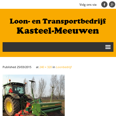
Volg ons via
Nieuws
Loonbedrijf
Published
25/03/2015
at
240 × 320
in
Loonbedrijf
Transportbedrijf
Cultuurtechniek/Grondwerk
Geschiedenis
Te koop