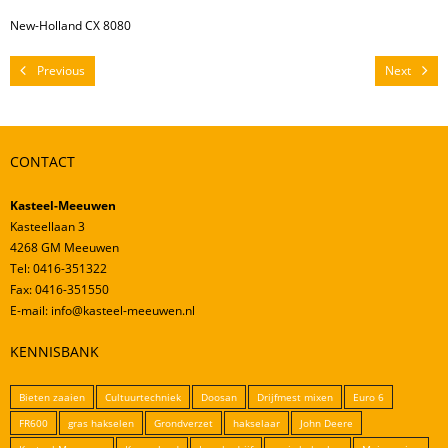
Mestverwerking
New-Holland CX 8080
Video’s
Previous
Next
CONTACT
Kasteel-Meeuwen
Kasteellaan 3
4268 GM Meeuwen
Tel: 0416-351322
Fax: 0416-351550
E-mail: info@kasteel-meeuwen.nl
KENNISBANK
Bieten zaaien
Cultuurtechniek
Doosan
Drijfmest mixen
Euro 6
FR600
gras hakselen
Grondverzet
hakselaar
John Deere