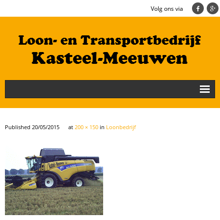
Volg ons via
Nieuws
Loonbedrijf
Published
20/05/2015
at
200 × 150
in
Loonbedrijf
Transportbedrijf
Cultuurtechniek/Grondwerk
Geschiedenis
Te koop