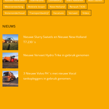
Kasteel-Meeuwen
Kverneland
Loonbedrijf
mais hakselen
Mais zaaien
Mestverwerking
Mobiele kraan
New-Holland
Renault T430
Slotenonderhoud
Transportbedrijf
Vacature
Vervaet
Video
NIEUWS
Nieuwe Slurry Swivels en Nieuwe New-Holland
T7.230`s
Nieuwe Vervaet Hydro Trike in gebruik genomen
3 Nieuwe Volvo FH`s met nieuwe Vocol
tankopleggers in gebruik genomen.