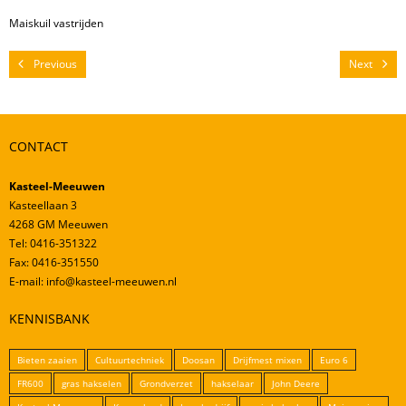
Mestverwerking
Maiskuil vastrijden
Video’s
Previous
Next
CONTACT
Kasteel-Meeuwen
Kasteellaan 3
4268 GM Meeuwen
Tel: 0416-351322
Fax: 0416-351550
E-mail: info@kasteel-meeuwen.nl
KENNISBANK
Bieten zaaien
Cultuurtechniek
Doosan
Drijfmest mixen
Euro 6
FR600
gras hakselen
Grondverzet
hakselaar
John Deere