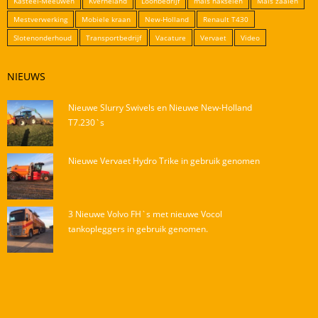
Kasteel-Meeuwen
Kverneland
Loonbedrijf
mais hakselen
Mais zaaien
Mestverwerking
Mobiele kraan
New-Holland
Renault T430
Slotenonderhoud
Transportbedrijf
Vacature
Vervaet
Video
NIEUWS
Nieuwe Slurry Swivels en Nieuwe New-Holland
T7.230`s
Nieuwe Vervaet Hydro Trike in gebruik genomen
3 Nieuwe Volvo FH`s met nieuwe Vocol
tankopleggers in gebruik genomen.