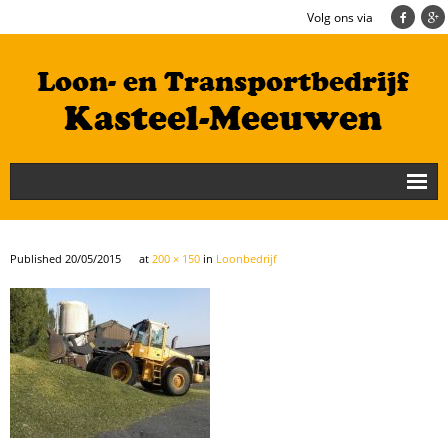
Volg ons via
Nieuws
Loonbedrijf
Published
20/05/2015
at
200 × 150
in
Loonbedrijf
Transportbedrijf
Cultuurtechniek/Grondwerk
Geschiedenis
Te koop