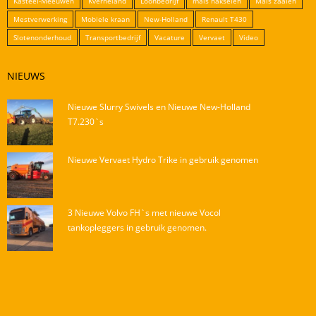
Kasteel-Meeuwen
Kverneland
Loonbedrijf
mais hakselen
Mais zaaien
Mestverwerking
Mobiele kraan
New-Holland
Renault T430
Slotenonderhoud
Transportbedrijf
Vacature
Vervaet
Video
NIEUWS
Nieuwe Slurry Swivels en Nieuwe New-Holland
T7.230`s
Nieuwe Vervaet Hydro Trike in gebruik genomen
3 Nieuwe Volvo FH`s met nieuwe Vocol
tankopleggers in gebruik genomen.