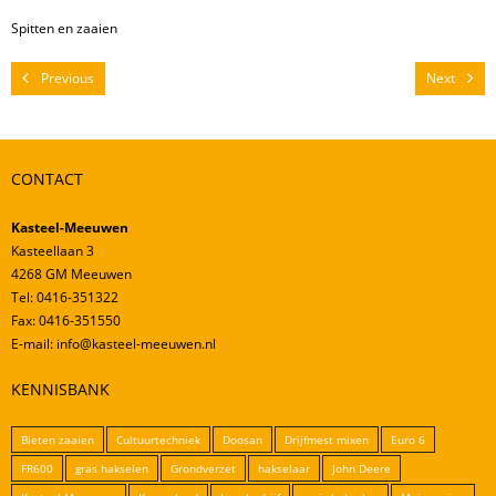
Mestverwerking
Spitten en zaaien
Video’s
Previous
Next
CONTACT
Kasteel-Meeuwen
Kasteellaan 3
4268 GM Meeuwen
Tel: 0416-351322
Fax: 0416-351550
E-mail: info@kasteel-meeuwen.nl
KENNISBANK
Bieten zaaien
Cultuurtechniek
Doosan
Drijfmest mixen
Euro 6
FR600
gras hakselen
Grondverzet
hakselaar
John Deere