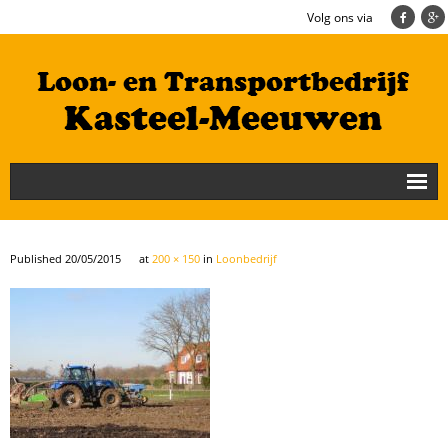
Volg ons via
Nieuws
Loonbedrijf
Published
20/05/2015
at
200 × 150
in
Loonbedrijf
Transportbedrijf
Cultuurtechniek/Grondwerk
Geschiedenis
Te koop