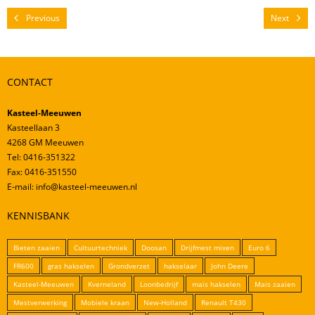
Mestverwerking
Previous
Next
Video’s
CONTACT
Kasteel-Meeuwen
Kasteellaan 3
4268 GM Meeuwen
Tel: 0416-351322
Fax: 0416-351550
E-mail: info@kasteel-meeuwen.nl
KENNISBANK
Bieten zaaien
Cultuurtechniek
Doosan
Drijfmest mixen
Euro 6
FR600
gras hakselen
Grondverzet
hakselaar
John Deere
Kasteel-Meeuwen
Kverneland
Loonbedrijf
mais hakselen
Mais zaaien
Mestverwerking
Mobiele kraan
New-Holland
Renault T430