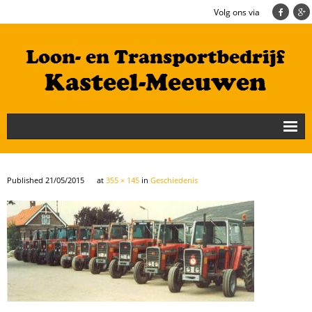
Volg ons via
Nieuws
Loonbedrijf
Published
21/05/2015
at
355 × 145
in
Geschiedenis
Transportbedrijf
Cultuurtechniek/Grondwerk
Geschiedenis
Te koop