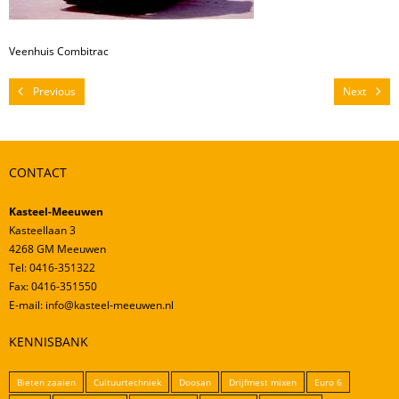
Mestverwerking
Video’s
Veenhuis Combitrac
Previous
Next
CONTACT
Kasteel-Meeuwen
Kasteellaan 3
4268 GM Meeuwen
Tel: 0416-351322
Fax: 0416-351550
E-mail: info@kasteel-meeuwen.nl
KENNISBANK
Bieten zaaien
Cultuurtechniek
Doosan
Drijfmest mixen
Euro 6