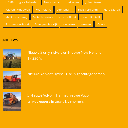
FR600
gras hakselen
Grondverzet
hakselaar
John Deere
Kasteel-Meeuwen
Kverneland
Loonbedrijf
mais hakselen
Mais zaaien
Mestverwerking
Mobiele kraan
New-Holland
Renault T430
Slotenonderhoud
Transportbedrijf
Vacature
Vervaet
Video
NIEUWS
Nieuwe Slurry Swivels en Nieuwe New-Holland
T7.230`s
Nieuwe Vervaet Hydro Trike in gebruik genomen
3 Nieuwe Volvo FH`s met nieuwe Vocol
tankopleggers in gebruik genomen.