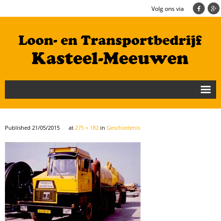
Volg ons via
Nieuws
Loonbedrijf
Published
21/05/2015
at
275 × 182
in
Geschiedenis
Transportbedrijf
Cultuurtechniek/Grondwerk
Geschiedenis
Te koop