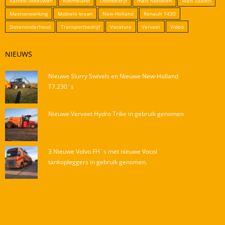
Kasteel-Meeuwen
Kverneland
Loonbedrijf
mais hakselen
Mais zaaien
Mestverwerking
Mobiele kraan
New-Holland
Renault T430
Slotenonderhoud
Transportbedrijf
Vacature
Vervaet
Video
NIEUWS
Nieuwe Slurry Swivels en Nieuwe New-Holland
T7.230`s
Nieuwe Vervaet Hydro Trike in gebruik genomen
3 Nieuwe Volvo FH`s met nieuwe Vocol
tankopleggers in gebruik genomen.