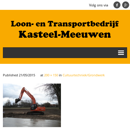
Volg ons via
Nieuws
Loonbedrijf
Published
21/05/2015
at
200 × 150
in
Cultuurtechniek/Grondwerk
Transportbedrijf
Cultuurtechniek/Grondwerk
Geschiedenis
Te koop