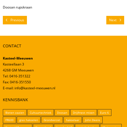
Mestverwerking
Doosan rupskraan
Video’s
Previous
Next
CONTACT
Kasteel-Meeuwen
Kasteellaan 3
4268 GM Meeuwen
Tel: 0416-351322
Fax: 0416-351550
E-mail: info@kasteel-meeuwen.nl
KENNISBANK
Bieten zaaien
Cultuurtechniek
Doosan
Drijfmest mixen
Euro 6
FR600
gras hakselen
Grondverzet
hakselaar
John Deere