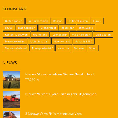
KENNISBANK
Bieten zaaien
Cultuurtechniek
Doosan
Drijfmest mixen
Euro 6
FR600
gras hakselen
Grondverzet
hakselaar
John Deere
Kasteel-Meeuwen
Kverneland
Loonbedrijf
mais hakselen
Mais zaaien
Mestverwerking
Mobiele kraan
New-Holland
Renault T430
Slotenonderhoud
Transportbedrijf
Vacature
Vervaet
Video
NIEUWS
Nieuwe Slurry Swivels en Nieuwe New-Holland
T7.230`s
Nieuwe Vervaet Hydro Trike in gebruik genomen
3 Nieuwe Volvo FH`s met nieuwe Vocol