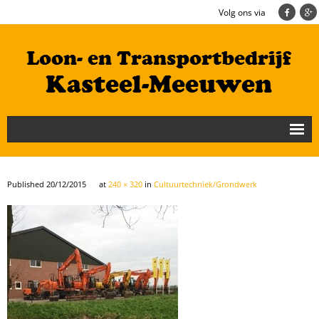
Volg ons via
Nieuws
Loonbedrijf
Published
20/12/2015
at
240 × 320
in
Cultuurtechniek/Grondwerk
Transportbedrijf
Cultuurtechniek/Grondwerk
Geschiedenis
Te koop