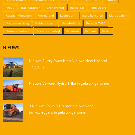
FR600
gras hakselen
Grondverzet
hakselaar
John Deere
Kasteel-Meeuwen
Kverneland
Loonbedrijf
mais hakselen
Mais zaaien
Mestverwerking
Mobiele kraan
New-Holland
Renault T430
Slotenonderhoud
Transportbedrijf
Vacature
Vervaet
Video
NIEUWS
Nieuwe Slurry Swivels en Nieuwe New-Holland
T7.230`s
Nieuwe Vervaet Hydro Trike in gebruik genomen
3 Nieuwe Volvo FH`s met nieuwe Vocol
tankopleggers in gebruik genomen.