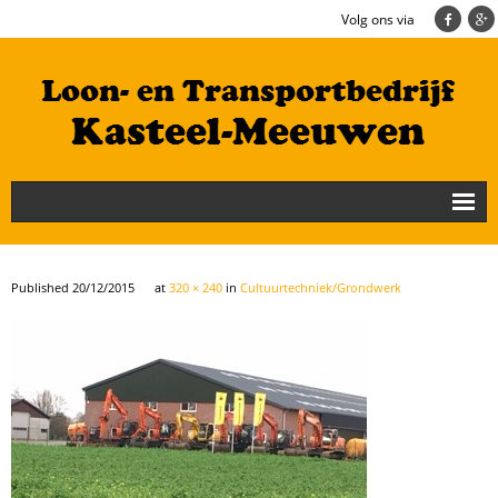
Volg ons via
Nieuws
Loonbedrijf
Published
20/12/2015
at
320 × 240
in
Cultuurtechniek/Grondwerk
Transportbedrijf
Cultuurtechniek/Grondwerk
Geschiedenis
Te koop