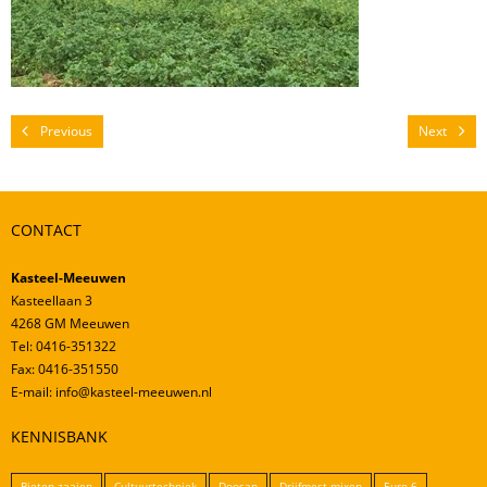
Mestverwerking
Video’s
Previous
Next
CONTACT
Kasteel-Meeuwen
Kasteellaan 3
4268 GM Meeuwen
Tel: 0416-351322
Fax: 0416-351550
E-mail: info@kasteel-meeuwen.nl
KENNISBANK
Bieten zaaien
Cultuurtechniek
Doosan
Drijfmest mixen
Euro 6