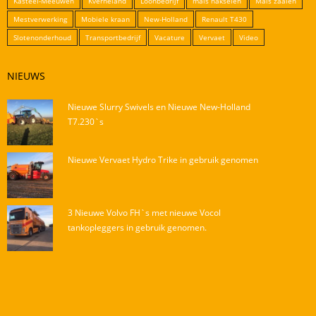
Kasteel-Meeuwen
Kverneland
Loonbedrijf
mais hakselen
Mais zaaien
Mestverwerking
Mobiele kraan
New-Holland
Renault T430
Slotenonderhoud
Transportbedrijf
Vacature
Vervaet
Video
NIEUWS
Nieuwe Slurry Swivels en Nieuwe New-Holland
T7.230`s
Nieuwe Vervaet Hydro Trike in gebruik genomen
3 Nieuwe Volvo FH`s met nieuwe Vocol
tankopleggers in gebruik genomen.