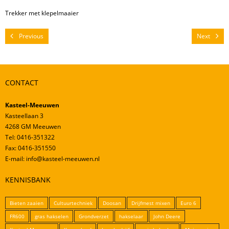
Mestverwerking
Trekker met klepelmaaier
Video’s
Previous
Next
CONTACT
Kasteel-Meeuwen
Kasteellaan 3
4268 GM Meeuwen
Tel: 0416-351322
Fax: 0416-351550
E-mail: info@kasteel-meeuwen.nl
KENNISBANK
Bieten zaaien
Cultuurtechniek
Doosan
Drijfmest mixen
Euro 6
FR600
gras hakselen
Grondverzet
hakselaar
John Deere