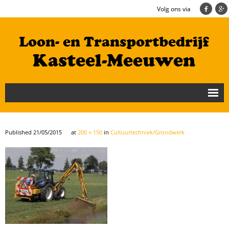
Volg ons via
Nieuws
Loonbedrijf
Published
21/05/2015
at
200 × 150
in
Cultuurtechniek/Grondwerk
Transportbedrijf
Cultuurtechniek/Grondwerk
Geschiedenis
Te koop