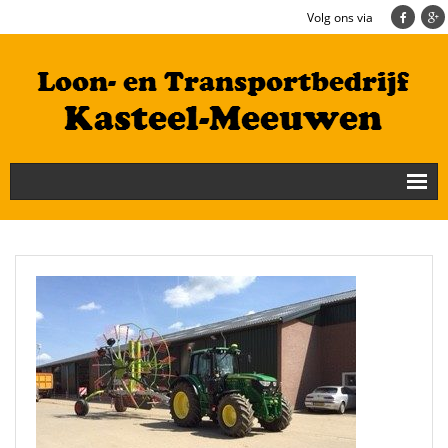
Volg ons via
Nieuws
Loonbedrijf
Transportbedrijf
Cultuurtechniek/Grondwerk
Geschiedenis
Te koop