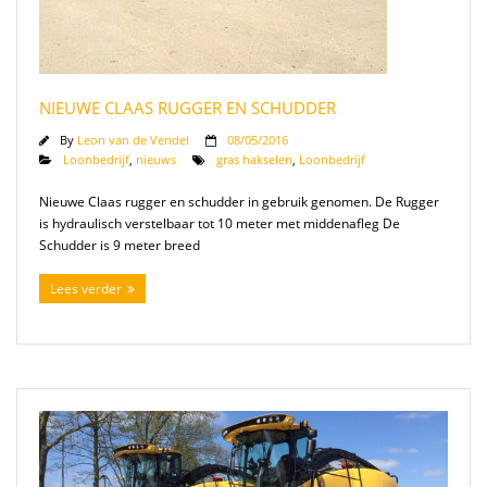
Mestverwerking
Video’s
NIEUWE CLAAS RUGGER EN SCHUDDER
By
Leon van de Vendel
08/05/2016
Loonbedrijf
,
nieuws
gras hakselen
,
Loonbedrijf
Nieuwe Claas rugger en schudder in gebruik genomen. De Rugger
is hydraulisch verstelbaar tot 10 meter met middenafleg De
Schudder is 9 meter breed
Lees verder