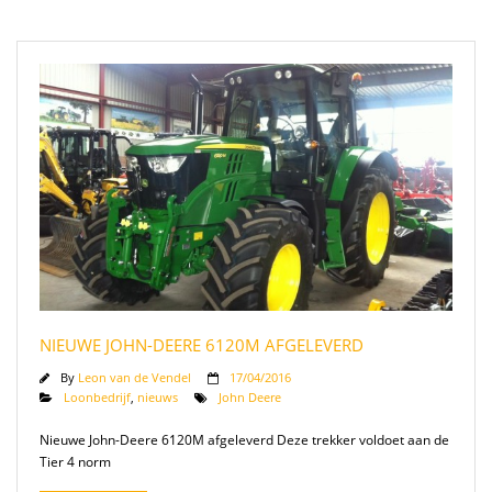
NIEUWE JOHN-DEERE 6120M AFGELEVERD
By
Leon van de Vendel
17/04/2016
Loonbedrijf
,
nieuws
John Deere
Nieuwe John-Deere 6120M afgeleverd Deze trekker voldoet aan de
Tier 4 norm