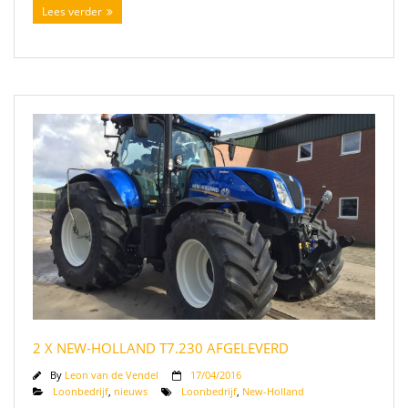
Lees verder
2 X NEW-HOLLAND T7.230 AFGELEVERD
By
Leon van de Vendel
17/04/2016
Loonbedrijf
,
nieuws
Loonbedrijf
,
New-Holland