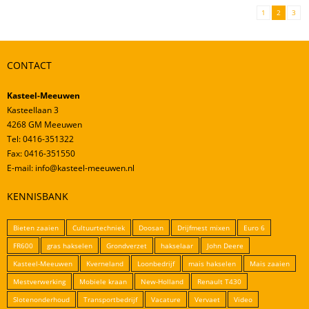
1
2
3
CONTACT
Kasteel-Meeuwen
Kasteellaan 3
4268 GM Meeuwen
Tel: 0416-351322
Fax: 0416-351550
E-mail: info@kasteel-meeuwen.nl
KENNISBANK
Bieten zaaien
Cultuurtechniek
Doosan
Drijfmest mixen
Euro 6
FR600
gras hakselen
Grondverzet
hakselaar
John Deere
Kasteel-Meeuwen
Kverneland
Loonbedrijf
mais hakselen
Mais zaaien
Mestverwerking
Mobiele kraan
New-Holland
Renault T430
Slotenonderhoud
Transportbedrijf
Vacature
Vervaet
Video