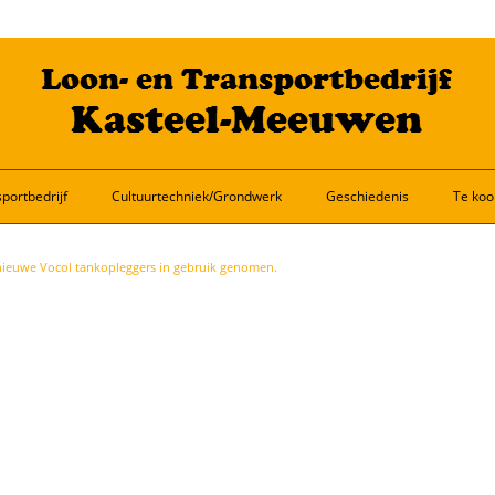
portbedrijf
Cultuurtechniek/Grondwerk
Geschiedenis
Te koo
ieuwe Vocol tankopleggers in gebruik genomen.