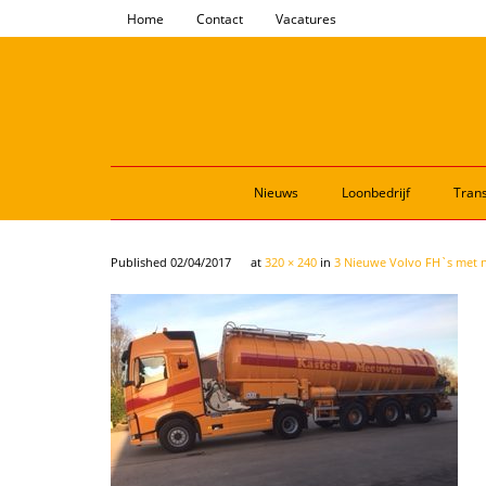
Home
Contact
Vacatures
Nieuws
Loonbedrijf
Trans
Published
02/04/2017
at
320 × 240
in
3 Nieuwe Volvo FH`s met n