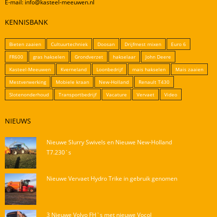
E-mail: info@kasteel-meeuwen.nl
KENNISBANK
Bieten zaaien
Cultuurtechniek
Doosan
Drijfmest mixen
Euro 6
FR600
gras hakselen
Grondverzet
hakselaar
John Deere
Kasteel-Meeuwen
Kverneland
Loonbedrijf
mais hakselen
Mais zaaien
Mestverwerking
Mobiele kraan
New-Holland
Renault T430
Slotenonderhoud
Transportbedrijf
Vacature
Vervaet
Video
NIEUWS
Nieuwe Slurry Swivels en Nieuwe New-Holland
T7.230`s
Nieuwe Vervaet Hydro Trike in gebruik genomen
3 Nieuwe Volvo FH`s met nieuwe Vocol