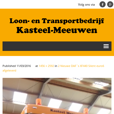
Volg ons via
Nieuws
Loonbedrijf
Published
11/03/2016
at
1456 × 2592
in
2 Nieuwe DAF`s XF440 Silent euro6
afgeleverd
Transportbedrijf
Cultuurtechniek/Grondwerk
Geschiedenis
Te koop