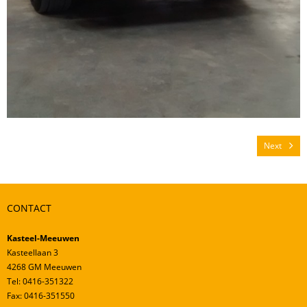
Next
CONTACT
Kasteel-Meeuwen
Kasteellaan 3
4268 GM Meeuwen
Tel: 0416-351322
Fax: 0416-351550